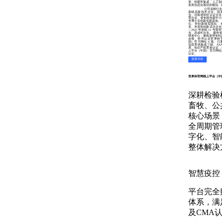
发、软硬件集成、人工智
各类信息化项目的规划、
公司深耕行业
家级高新技术企业、国
业、河南省双软认证企业
育企业、省专精特新中小
市博士后创新实践基地。
位、市创新领军团队、
业、市首批创新试点企业等
—2025 年连续 12 年
业、高成长企业。 建有
研发中心，拥有发明专利及
余项、软件认定世界杯
国）官方网站 6 项。已通
信息系统集成三级、AAA 
系、知识产权贯标认证，
上平台（中国）官方网站
认证。
查看详情
世界杯官网线上平台（中
深耕检验
畜牧、公
核心场景
全周期管
字化、智
整体解决
智慧疫控
平台完全
体系，满
及CMA