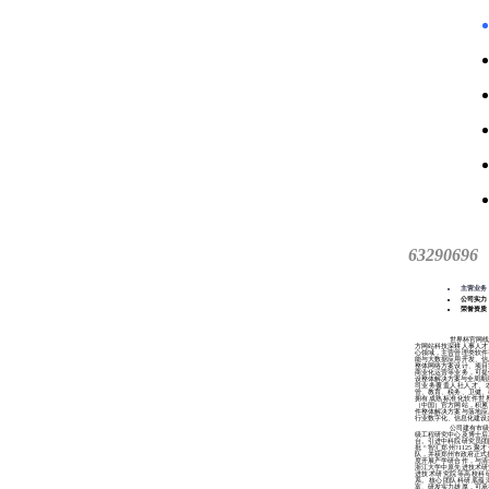
世界杯官网线上平台
世界杯官网线上平台（中国）
世界杯官网线上平台（中
介
世界杯官网线上平台（
技始创于 2008 年，
专注软件研发销售、计算
安全解决方案、人工智能
营运维服务于一体的综合
司长期与清华大学、中科
州大学等知名高校及科
作，具备雄厚的自主研发
撑。 公司主营世界杯官
官方网站全面完成国产化
获CMMI 三级、ISO9001/14
多体系认证、知识产权贯
63290696
次（共九年）获评国家级
合资质与技术实力行业领
主营业务
公司实力
荣誉资质
世界杯官网线
方网站科技深耕人事人才
心领域，主营管理类软件
能与大数据应用开发、信
整体网络方案设计、项目
商业化运营等业务，可提
设整体解决方案与全周期
司业务覆盖人社人才、
管、教育、税务、卫健、
拥有成熟标准化软件世
（中国）官方网站，积累
件整体解决方案与落地应
行业数字化、信息化建设
公司建有市级
级工程研究中心及博士后
台。引进中科院研究员团
批 “智汇郑州?1125 聚
队，并获郑州市政府正式
度开展产学研合作，与清
浙江大学中原先进技术研
进技术研究院等高校科
系。核心团队科研底蕴
富、研发实力雄厚，可承