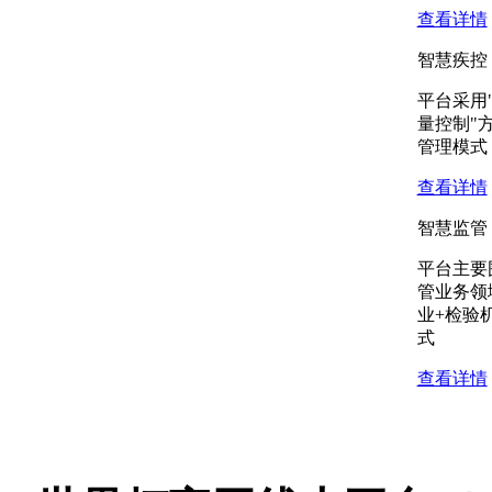
查看详情
智慧疾控
平台采用
量控制"
管理模式
查看详情
智慧监管
平台主要
管业务领
业+检验
式
查看详情