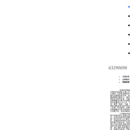
世界杯官网线上平台
世界杯官网线上平台（中国）
世界杯官网线上平台（中
介
世界杯官网线上平台（
技始创于 2008 年，
专注软件研发销售、计算
安全解决方案、人工智能
营运维服务于一体的综合
司长期与清华大学、中科
州大学等知名高校及科
作，具备雄厚的自主研发
撑。 公司主营世界杯官
官方网站全面完成国产化
获CMMI 三级、ISO9001/14
多体系认证、知识产权贯
63290696
次（共九年）获评国家级
合资质与技术实力行业领
主营业务
公司实力
荣誉资质
世界杯官网线
方网站科技深耕人事人才
心领域，主营管理类软件
能与大数据应用开发、信
整体网络方案设计、项目
商业化运营等业务，可提
设整体解决方案与全周期
司业务覆盖人社人才、
管、教育、税务、卫健、
拥有成熟标准化软件世
（中国）官方网站，积累
件整体解决方案与落地应
行业数字化、信息化建设
公司建有市级
级工程研究中心及博士后
台。引进中科院研究员团
批 “智汇郑州?1125 聚
队，并获郑州市政府正式
度开展产学研合作，与清
浙江大学中原先进技术研
进技术研究院等高校科
系。核心团队科研底蕴
富、研发实力雄厚，可承