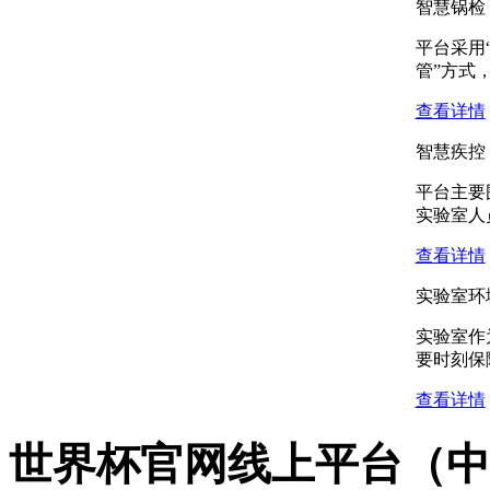
智慧锅检
平台采用
管”方式，
查看详情
智慧疾控
平台主要
实验室人员
查看详情
实验室环
实验室作
要时刻保障
查看详情
世界杯官网线上平台（中国