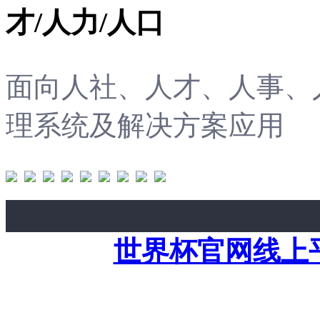
才/人力/人口
面向人社、人才、人事、
理系统及解决方案应用
世界杯官网线上
智慧创业 承担责任 恒通正达
世界杯官网线上平台（中国）官方网站中心
公共卫生/安全检
测