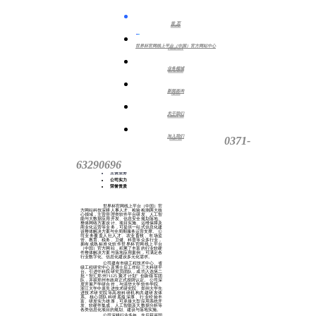
官方网站
首 页
HOME
世界杯官网线上平台（中国）官方网站中心
PRODUCT
业务领域
BUSINESS
世界杯官网线上平台（中国）官方网站:About
世界杯官网线上平台（中国）官方网站科技简
介
新闻咨询
NEWS
世界杯官网线上平台（中国）官方网站科
技始创于 2008 年，位于河南郑州，是一家
专注软件研发销售、计算机系统集成、信息
安全解决方案、人工智能与大数据开发、运
关于我们
ABOUT US
营运维服务于一体的综合性高科技企业。 公
司长期与清华大学、中科院、浙江大学、郑
州大学等知名高校及科研院所深度战略合
作，具备雄厚的自主研发实力与技术创新支
撑。 公司主营世界杯官网线上平台（中国）
加入我们
0371-
官方网站全面完成国产化适配认证，先后荣
JOIN US
获CMMI 三级、ISO9001/14001/45001/27001
多体系认证、知识产权贯标认证，并连续三
次（共九年）获评国家级高新技术企业，综
合资质与技术实力行业领先。
63290696
主营业务
公司实力
荣誉资质
世界杯官网线上平台（中国）官
方网站科技深耕人事人才、检验检测两大核
心领域，主营管理类软件平台研发、人工智
能与大数据应用开发、信息安全规划落地、
整体网络方案设计、项目实施、运维保障及
商业化运营等业务，可提供一站式信息化建
设整体解决方案与全周期服务运营支撑。 公
司业务覆盖人社人才、农业畜牧、市场监
管、教育、税务、卫健、科普等众多行业，
拥有成熟标准化软件世界杯官网线上平台
（中国）官方网站，积累了丰富的行业软硬
件整体解决方案与落地应用案例，可满足各
行业数字化、信息化建设多元化需求。
公司建有市级工程技术中心、省
级工程研究中心及博士后工作站三大科研平
台。引进中科院研究员团队，成功入选第二
批 “智汇郑州?1125 聚才计划” 创新领军团
队，并获郑州市政府正式授牌认定。 公司深
度开展产学研合作，与清华大学软件学院、
浙江大学中原先进技术研究院、郑州大学先
进技术研究院等高校科研机构共建研发体
系。核心团队科研底蕴深厚、行业经验丰
富、研发实力雄厚，可承接大型应用系统开
发、软硬件集成、人工智能及大数据分析等
各类信息化项目的规划、建设与落地实施。
公司深耕行业多年，先后获评国