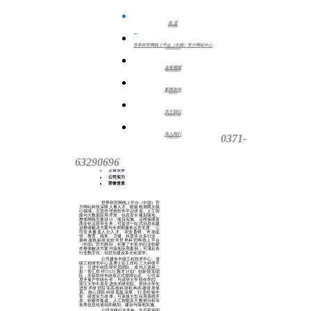
官方网站
首 页
HOME
世界杯官网线上平台（中国）官方网站中心
PRODUCT
业务领域
BUSINESS
世界杯官网线上平台（中国）官方网站:About
世界杯官网线上平台（中国）官方网站科技简
介
新闻咨询
NEWS
世界杯官网线上平台（中国）官方网站科
技始创于 2008 年，位于河南郑州，是一家
专注软件研发销售、计算机系统集成、信息
安全解决方案、人工智能与大数据开发、运
关于我们
ABOUT US
营运维服务于一体的综合性高科技企业。 公
司长期与清华大学、中科院、浙江大学、郑
州大学等知名高校及科研院所深度战略合
作，具备雄厚的自主研发实力与技术创新支
撑。 公司主营世界杯官网线上平台（中国）
加入我们
0371-
官方网站全面完成国产化适配认证，先后荣
JOIN US
获CMMI 三级、ISO9001/14001/45001/27001
多体系认证、知识产权贯标认证，并连续三
次（共九年）获评国家级高新技术企业，综
合资质与技术实力行业领先。
63290696
主营业务
公司实力
荣誉资质
世界杯官网线上平台（中国）官
方网站科技深耕人事人才、检验检测两大核
心领域，主营管理类软件平台研发、人工智
能与大数据应用开发、信息安全规划落地、
整体网络方案设计、项目实施、运维保障及
商业化运营等业务，可提供一站式信息化建
设整体解决方案与全周期服务运营支撑。 公
司业务覆盖人社人才、农业畜牧、市场监
管、教育、税务、卫健、科普等众多行业，
拥有成熟标准化软件世界杯官网线上平台
（中国）官方网站，积累了丰富的行业软硬
件整体解决方案与落地应用案例，可满足各
行业数字化、信息化建设多元化需求。
公司建有市级工程技术中心、省
级工程研究中心及博士后工作站三大科研平
台。引进中科院研究员团队，成功入选第二
批 “智汇郑州?1125 聚才计划” 创新领军团
队，并获郑州市政府正式授牌认定。 公司深
度开展产学研合作，与清华大学软件学院、
浙江大学中原先进技术研究院、郑州大学先
进技术研究院等高校科研机构共建研发体
系。核心团队科研底蕴深厚、行业经验丰
富、研发实力雄厚，可承接大型应用系统开
发、软硬件集成、人工智能及大数据分析等
各类信息化项目的规划、建设与落地实施。
公司深耕行业多年，先后获评国