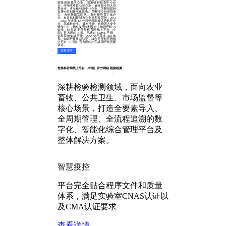
家级高新技术企业、国家级科技型中小企
业、河南省双软认证企业、省科技小巨人培
育企业、省专精特新中小企业，并获批郑州
市博士后创新实践基地。 荣获省立信示范单
位、市创新领军团队、市创新培育主体企
业、市首批创新试点企业等多项荣誉，2013
—2025 年连续 12 年获评河南省优秀软件企
业、高成长企业。 建有省级、市级两大专业
研发中心，拥有发明专利及自主知识产权 70
余项、软件认定世界杯官网线上平台（中
国）官方网站 6 项。已通过 CMMI 三级、
信息系统集成三级、AAA 信用及多 ISO 体
系、知识产权贯标认证，核心世界杯官网线
上平台（中国）官方网站均完成国产化适配
认证。
查看详情
世界杯官网线上平台（中国）官方网站:检验检测
深耕检验检测领域，面向农业
畜牧、公共卫生、市场监督等
核心场景，打造全要素导入、
全周期管理、全流程追溯的数
字化、智能化综合管理平台及
整体解决方案。
智慧疫控
平台完全贴合程序文件和质量
体系，满足实验室CNAS认证以
及CMA认证要求
查看详情