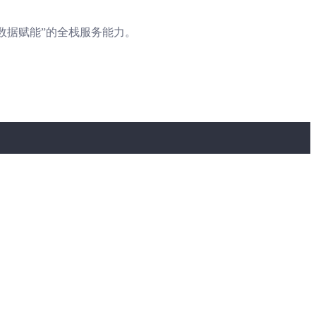
数据赋能”的全栈服务能力。