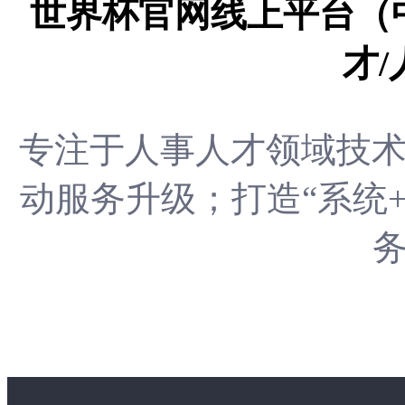
世界杯官网线上平台（中
才/
专注于人事人才领域技术
动服务升级；打造“系统