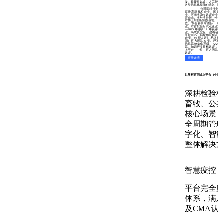
发、软硬件集成、人工智
各类信息化项目的规划、
公司深耕行业
家级高新技术企业、国
业、河南省双软认证企业
育企业、省专精特新中小
市博士后创新实践基地。
位、市创新领军团队、
业、市首批创新试点企业等
—2025 年连续 12 年
业、高成长企业。 建有
研发中心，拥有发明专利及
余项、软件认定世界杯
国）官方网站 6 项。已通
信息系统集成三级、AAA 
系、知识产权贯标认证，
上平台（中国）官方网站
认证。
查看详情
世界杯官网线上平台（中
深耕检验
畜牧、公
核心场景
全周期管
字化、智
整体解决
智慧疫控
平台完全
体系，满
及CMA