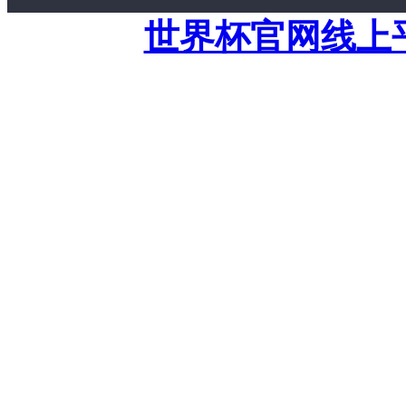
世界杯官网线上
智慧创业 承担责任 恒通正达
联系我们
地址：郑州市高新区总部企业基地102号楼1
电话：0371-63290696
Email：hengzhengdianzi@163.com
世界杯官网线上平台（中国）官方网站科技
人事人才
豫I