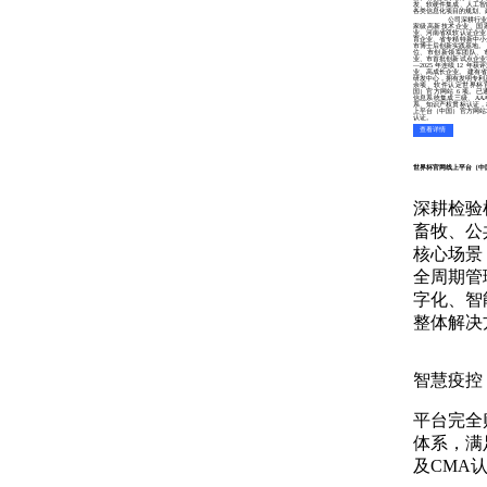
发、软硬件集成、人工智
各类信息化项目的规划、
公司深耕行业
家级高新技术企业、国
业、河南省双软认证企业
育企业、省专精特新中小
市博士后创新实践基地。
位、市创新领军团队、
业、市首批创新试点企业等
—2025 年连续 12 年
业、高成长企业。 建有
研发中心，拥有发明专利及
余项、软件认定世界杯
国）官方网站 6 项。已通
信息系统集成三级、AAA 
系、知识产权贯标认证，
上平台（中国）官方网站
认证。
查看详情
世界杯官网线上平台（中
深耕检验
畜牧、公
核心场景
全周期管
字化、智
整体解决
智慧疫控
平台完全
体系，满
及CMA