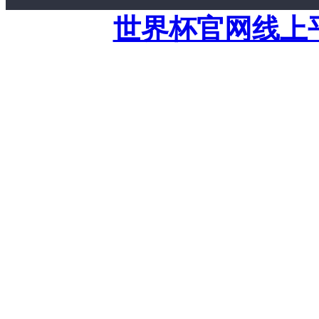
世界杯官网线上
智慧创业 承担责任 恒通正达
联系我们
地址：郑州市高新区总部企业基地102号楼1
电话：0371-63290696
Email：hengzhengdianzi@163.com
世界杯官网线上平台（中国）官方网站科技
人事人才
豫I