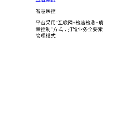
智慧疾控
平台采用"互联网+检验检测+质
量控制"方式，打造业务全要素
管理模式
查看详情
智慧监管
平台主要围绕特种设备智慧监
管业务领域，打造政府部门+企
业+检验机构+公众多元共治模
式
查看详情
杯官网线上平台（中国）官方网站:人社/人事/人才/人力